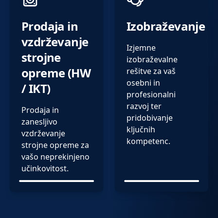
Prodaja in
Izobraževanje
vzdrževanje
Izjemne
strojne
izobraževalne
opreme (HW
rešitve za vaš
osebni in
/ IKT)
profesionalni
razvoj ter
Prodaja in
pridobivanje
zanesljivo
ključnih
vzdrževanje
kompetenc.
strojne opreme za
vašo neprekinjeno
učinkovitost.