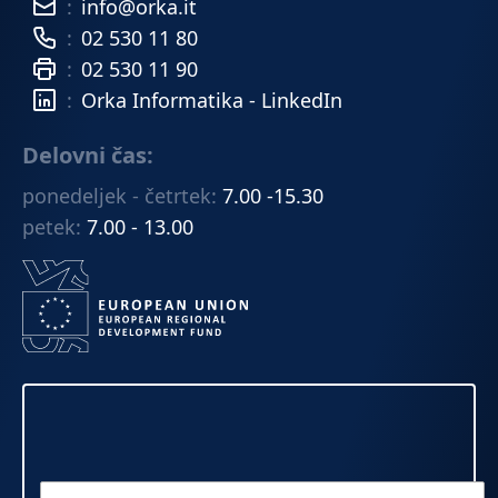
:
info@orka.it
:
02 530 11 80
:
02 530 11 90
:
Orka Informatika - LinkedIn
Delovni čas:
ponedeljek - četrtek:
7.00 -15.30
petek:
7.00 - 13.00