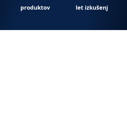
produktov
let izkušenj
Izjemno sem zadovoljen z rešitvami, ki
jih je hakl.it (Orka Informatika) izvedel
za naše podjetje. Njihova ekipa je
strokovna, prijazna in zanesljiva.
Priporočam jih vsakemu, ki potrebuje
vrhunsko IT podporo.