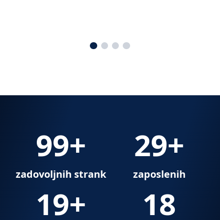
100
+
30
+
zadovoljnih strank
zaposlenih
20
+
19